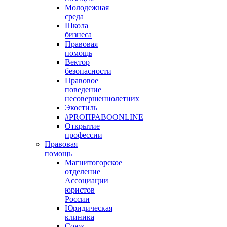
Молодежная
среда
Школа
бизнеса
Правовая
помощь
Вектор
безопасности
Правовое
поведение
несовершеннолетних
Экостиль
#PROПРАВОONLINE
Открытие
профессии
Правовая
помощь
Магнитогорское
отделение
Ассоциации
юристов
России
Юридическая
клиника
Союз