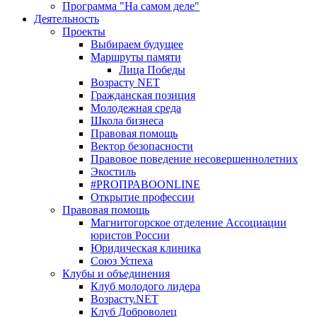
Программа "На самом деле"
Деятельность
Проекты
Выбираем будущее
Маршруты памяти
Лица Победы
Возрасту NET
Гражданская позиция
Молодежная среда
Школа бизнеса
Правовая помощь
Вектор безопасности
Правовое поведение несовершеннолетних
Экостиль
#PROПРАВОONLINE
Открытие профессии
Правовая помощь
Магнитогорское отделение Ассоциации
юристов России
Юридическая клиника
Союз Успеха
Клубы и объединения
Клуб молодого лидера
Возрасту.NET
Клуб Доброволец