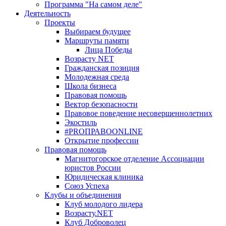
Программа "На самом деле"
Деятельность
Проекты
Выбираем будущее
Маршруты памяти
Лица Победы
Возрасту NET
Гражданская позиция
Молодежная среда
Школа бизнеса
Правовая помощь
Вектор безопасности
Правовое поведение несовершеннолетних
Экостиль
#PROПРАВОONLINE
Открытие профессии
Правовая помощь
Магнитогорское отделение Ассоциации
юристов России
Юридическая клиника
Союз Успеха
Клубы и объединения
Клуб молодого лидера
Возрасту.NET
Клуб Доброволец