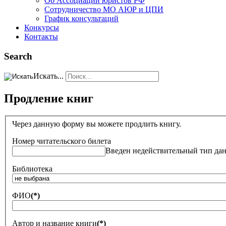
Об Ассоциации юристов РФ
Сотрудничество МО АЮР и ЦПИ
График консультаций
Конкурсы
Контакты
Search
Искать...
Продление книг
Через данную форму вы можете продлить книгу.
Номер читательского билета
Введен недействительный тип да
Библиотека
ФИО
(*)
Автор и название книги
(*)