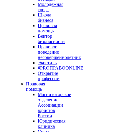
Молодежная
среда
Школа
бизнеса
Правовая
помощь
Вектор
безопасности
Правовое
поведение
несовершеннолетних
Экостиль
#PROПРАВОONLINE
Открытие
профессии
Правовая
помощь
Магнитогорское
отделение
Ассоциации
юристов
России
Юридическая
клиника
Союз