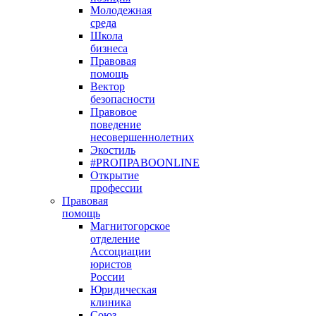
Молодежная
среда
Школа
бизнеса
Правовая
помощь
Вектор
безопасности
Правовое
поведение
несовершеннолетних
Экостиль
#PROПРАВОONLINE
Открытие
профессии
Правовая
помощь
Магнитогорское
отделение
Ассоциации
юристов
России
Юридическая
клиника
Союз