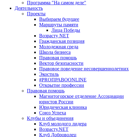
Программа "На самом деле"
Деятельность
Проекты
Выбираем будущее
Маршруты памяти
Лица Победы
Возрасту NET
Гражданская позиция
Молодежная среда
Школа бизнеса
Правовая помощь
Вектор безопасности
Правовое поведение несовершеннолетних
Экостиль
#PROПРАВОONLINE
Открытие профессии
Правовая помощь
Магнитогорское отделение Ассоциации
юристов России
Юридическая клиника
Союз Успеха
Клубы и объединения
Клуб молодого лидера
Возрасту.NET
Клуб Доброволец