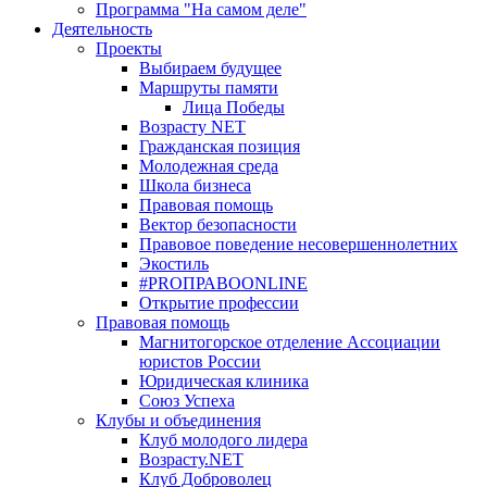
Программа "На самом деле"
Деятельность
Проекты
Выбираем будущее
Маршруты памяти
Лица Победы
Возрасту NET
Гражданская позиция
Молодежная среда
Школа бизнеса
Правовая помощь
Вектор безопасности
Правовое поведение несовершеннолетних
Экостиль
#PROПРАВОONLINE
Открытие профессии
Правовая помощь
Магнитогорское отделение Ассоциации
юристов России
Юридическая клиника
Союз Успеха
Клубы и объединения
Клуб молодого лидера
Возрасту.NET
Клуб Доброволец