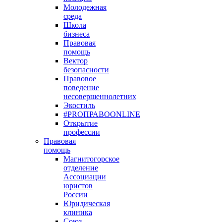
Молодежная
среда
Школа
бизнеса
Правовая
помощь
Вектор
безопасности
Правовое
поведение
несовершеннолетних
Экостиль
#PROПРАВОONLINE
Открытие
профессии
Правовая
помощь
Магнитогорское
отделение
Ассоциации
юристов
России
Юридическая
клиника
Союз